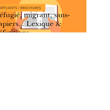
DÉPLIANTS / BROCHURES
éfugié, migrant, sans-
apiers... Lexique &
éfinitions
Rejoignez-no
es