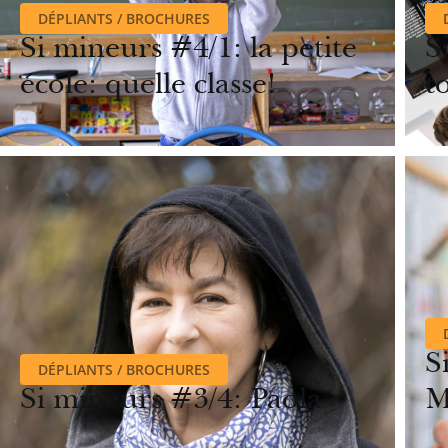
DÉPLIANTS / BROCHURES
Si mineurs #4/1: la petite
S
école: quelle classe!
t
S
DÉPLIANTS / BROCHURES
Si mineurs #3/4: Paola
M