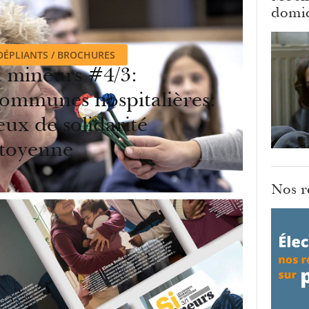
domici
DÉPLIANTS / BROCHURES
i mineurs #4/3:
ommunes hospitalières:
ieux de solidarité
itoyenne
Nos r