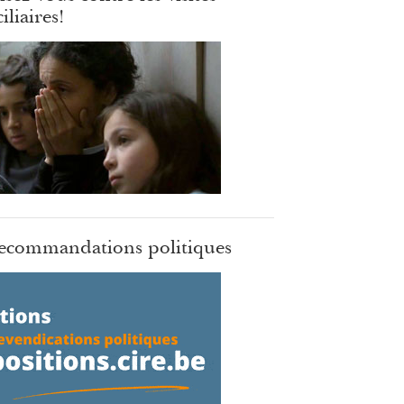
liaires!
ecommandations politiques