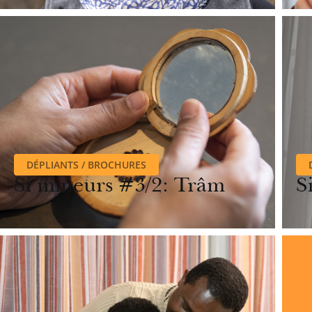
DÉPLIANTS / BROCHURES
Si mineurs #3/2: Trâm
S