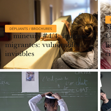
S
DÉPLIANTS / BROCHURES
Si mineurs #4/4: femmes
C
migrantes: vulnérables,
l
invisibles
c