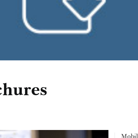
chures
Mobili