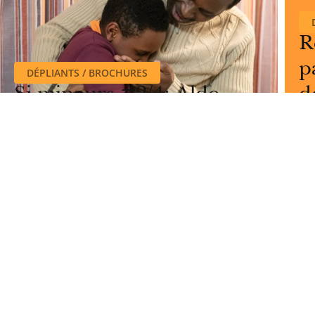
R
p
DÉPLIANTS / BROCHURES
Si mineurs #2/4: Aldo
d
Actualités
Offres d'emploi
Presse
Mentions légal
Faire un don
Contact