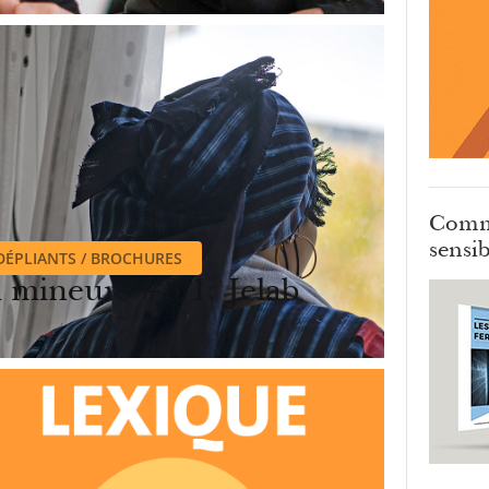
Comm
sensib
DÉPLIANTS / BROCHURES
i mineurs #3/1: Jelab