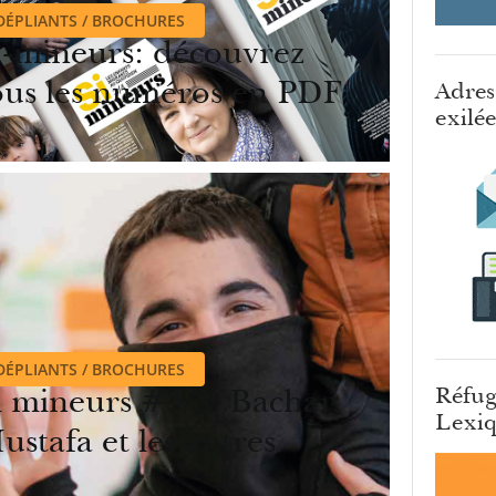
DÉPLIANTS / BROCHURES
i-mineurs: découvrez
ous les numéros en PDF
Adres
exilé
DÉPLIANTS / BROCHURES
i mineurs #3/3: Bachar,
Réfug
Lexiq
ustafa et les autres