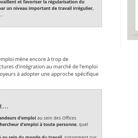
vaillent et favoriser la régularisation du
par un niveau important de travail irrégulier,
e…
n emploi mène encore à trop de
uctures d’intégration au marché de l’emploi
ployeurs à adopter une approche spécifique
...
andeurs d’emploi
au sein des Offices
 chercheur d’emploi à toute personne
, quel
té au sein du monde du travail
, notamment par