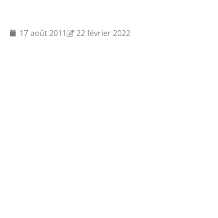
17 août 2011
22 février 2022
Actualités
Offres d'emploi
Presse
Mentions légal
Faire un don
Contact