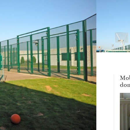
Mob
dom