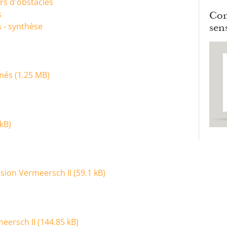
urs d'obstacles
Com
s
sens
s - synthèse
més (
1.25 MB
)
 kB
)
sion Vermeersch II (
59.1 kB
)
eersch II (
144.85 kB
)