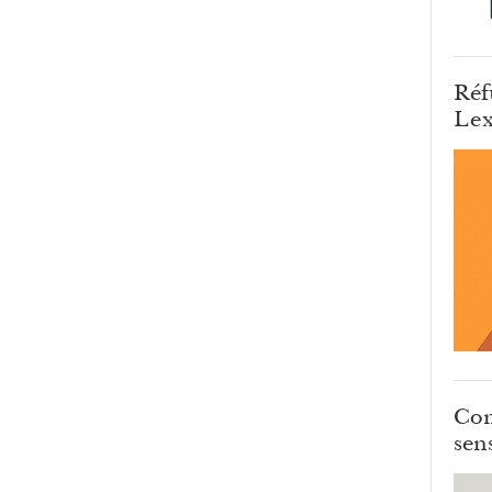
Réf
Lex
Com
sens