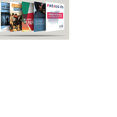
us
S'inscrire
idique
newsletter générale