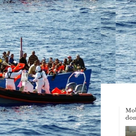
Mob
dom