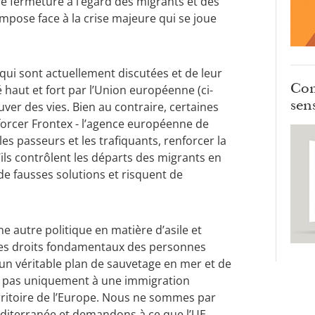
e fermeture à l’égard des migrants et des
impose face à la crise majeure qui se joue
 qui sont actuellement discutées et de leur
Com
 haut et fort par l’Union européenne (ci-
sens
auver des vies. Bien au contraire, certaines
forcer Frontex - l’agence européenne de
les passeurs et les trafiquants, renforcer la
ls contrôlent les départs des migrants en
de fausses solutions et risquent de
e autre politique en matière d’asile et
t les droits fondamentaux des personnes
un véritable plan de sauvetage en mer et de
et pas uniquement à une immigration
erritoire de l’Europe. Nous ne sommes par
Méditerranée et demandons à ce que l’UE