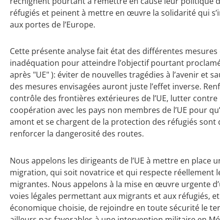
rechignent pourtant à remettre en cause leur politique d
réfugiés et peinent à mettre en œuvre la solidarité qui s’
aux portes de l’Europe.
Cette présente analyse fait état des différentes mesures
inadéquation pour atteindre l’objectif pourtant proclamé
après "UE" ): éviter de nouvelles tragédies à l’avenir et s
des mesures envisagées auront juste l’effet inverse. Ren
contrôle des frontières extérieures de l’UE, lutter contre 
coopération avec les pays non membres de l’UE pour qu’i
amont et se chargent de la protection des réfugiés sont 
renforcer la dangerosité des routes.
Nous appelons les dirigeants de l’UE à mettre en place un
migration, qui soit novatrice et qui respecte réellemen
migrantes. Nous appelons à la mise en œuvre urgente d’
voies légales permettant aux migrants et aux réfugiés, 
économique choisie, de rejoindre en toute sécurité le t
ailleurs pas favorables à une intervention militaire en 