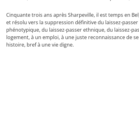
Cinquante trois ans après Sharpeville, il est temps en
et résolu vers la suppression définitive du laissez-pass
phénotypique, du laissez-passer ethnique, du laissez-pas
logement, à un emploi, à une juste reconnaissance de se
histoire, bref à une vie digne.
*
Share est une plateforme belge de réflexion et d'actions, c
21 mars 2013
21 octobre 2020