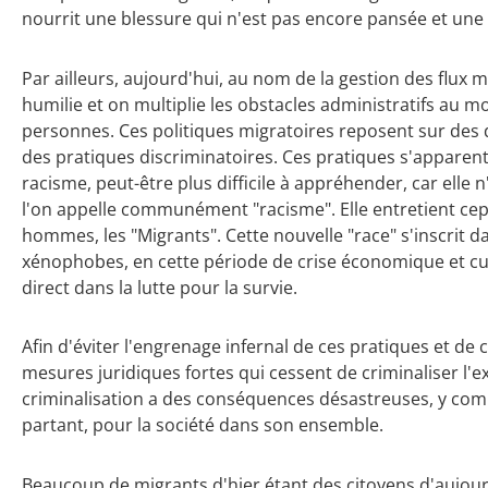
nourrit une blessure qui n'est pas encore pansée et une c
Par ailleurs, aujourd'hui, au nom de la gestion des flux 
humilie et on multiplie les obstacles administratifs au 
personnes. Ces politiques migratoires reposent sur des d
des pratiques discriminatoires. Ces pratiques s'apparen
racisme, peut-être plus difficile à appréhender, car elle
l'on appelle communément "racisme". Elle entretient cepe
hommes, les "Migrants". Cette nouvelle "race" s'inscrit d
xénophobes, en cette période de crise économique et cul
direct dans la lutte pour la survie.
Afin d'éviter l'engrenage infernal de ces pratiques et de 
mesures juridiques fortes qui cessent de criminaliser l'e
criminalisation a des conséquences désastreuses, y comp
partant, pour la société dans son ensemble.
Beaucoup de migrants d'hier étant des citoyens d'aujourd