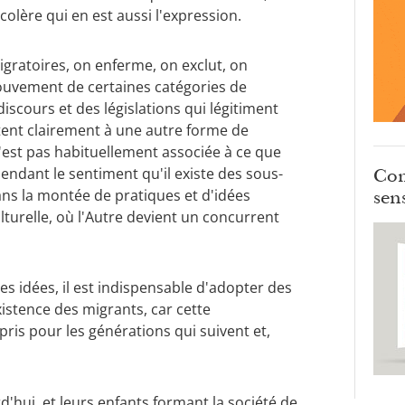
olère qui en est aussi l'expression.
migratoires, on enferme, on exclut, on
mouvement de certaines catégories de
iscours et des législations qui légitiment
tent clairement à une autre forme de
 n'est pas habituellement associée à ce que
ndant le sentiment qu'il existe des sous-
Com
ans la montée de pratiques et d'idées
sens
turelle, où l'Autre devient un concurrent
ces idées, il est indispensable d'adopter des
xistence des migrants, car cette
ris pour les générations qui suivent et,
'hui, et leurs enfants formant la société de