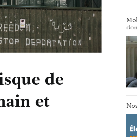
Mob
dom
risque de
main et
Nos