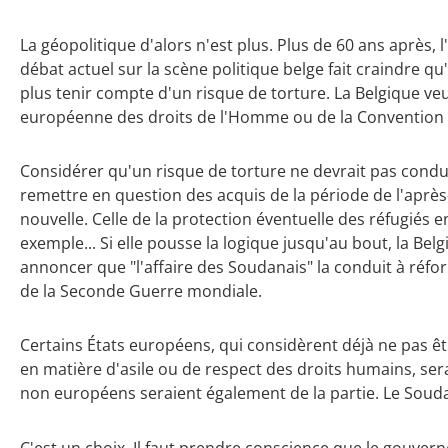
La géopolitique d'alors n'est plus. Plus de 60 ans après, l
débat actuel sur la scène politique belge fait craindre qu'
plus tenir compte d'un risque de torture. La Belgique veut
européenne des droits de l'Homme ou de la Convention de 
Considérer qu'un risque de torture ne devrait pas condu
remettre en question des acquis de la période de l'après-
nouvelle. Celle de la protection éventuelle des réfugiés
exemple... Si elle pousse la logique jusqu'au bout, la Be
annoncer que "l'affaire des Soudanais" la conduit à réfor
de la Seconde Guerre mondiale.
Certains États européens, qui considèrent déjà ne pas êt
en matière d'asile ou de respect des droits humains, se
non européens seraient également de la partie. Le Soud
C'est un choix. Il faut prendre conscience que le gouver