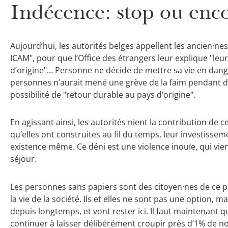
Indécence: stop ou enc
Aujourd’hui, les autorités belges appellent les ancien·ne
ICAM", pour que l’Office des étrangers leur explique "leu
d’origine"… Personne ne décide de mettre sa vie en dange
personnes n’aurait mené une grève de la faim pendant d
possibilité de "retour durable au pays d’origine".
En agissant ainsi, les autorités nient la contribution de c
qu’elles ont construites au fil du temps, leur investisseme
existence même. Ce déni est une violence inouïe, qui vient
séjour.
Les personnes sans papiers sont des citoyen·nes de ce pay
la vie de la société. Ils et elles ne sont pas une option, mais
depuis longtemps, et vont rester ici. Il faut maintenant qu
continuer à laisser délibérément croupir près d’1% de n