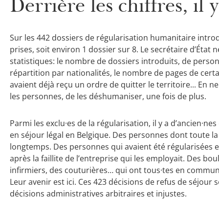
Derrière les chiffres, il
Sur les 442 dossiers de régularisation humanitaire introd
prises, soit environ 1 dossier sur 8. Le secrétaire d’É
statistiques: le nombre de dossiers introduits, de perso
répartition par nationalités, le nombre de pages de cert
avaient déjà reçu un ordre de quitter le territoire... En ne 
les personnes, de les déshumaniser, une fois de plus.
Parmi les exclu·es de la régularisation, il y a d’ancien·n
en séjour légal en Belgique. Des personnes dont toute la f
longtemps. Des personnes qui avaient été régularisées en
après la faillite de l’entreprise qui les employait. Des bou
infirmiers, des couturières… qui ont tous·tes en commun que
Leur avenir est ici. Ces 423 décisions de refus de séjour
décisions administratives arbitraires et injustes.