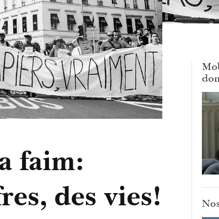
Mob
dom
a faim:
res, des vies!
Nos