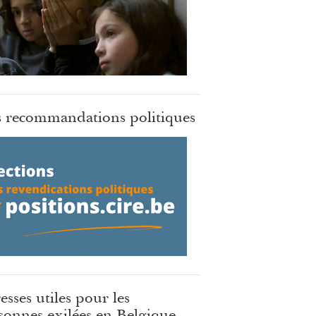
 recommandations politiques
esses utiles pour les
sonnes exilées en Belgique