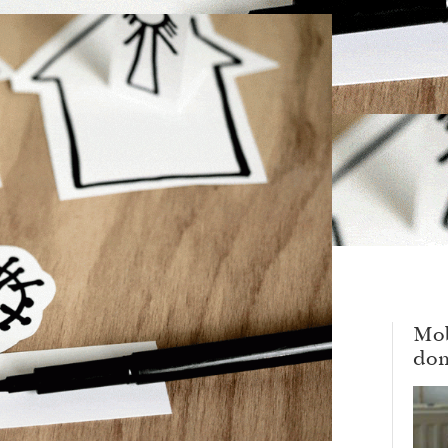
Mob
dom