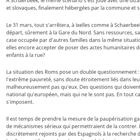
À Schaerbeek, le même scénario s'est joué avec une diza
et slovaques, finalement hébergées par la commune et sui
Le 31 mars, tout s'arrêtera, à Ixelles comme à Schaerbeek
départ, sûrement à la Gare du Nord. Sans ressources, sans
case occupée par d'autres familles dans la même situat
elles encore accepter de poser des actes humanitaires d
enfants à la rue?
La situation des Roms pose un double questionnement : ce
l'extrême pauvreté, sans doute étroitement liés dans leu
malheureusement pas qu'eux. Des questions qui doivent 
national qu'européen, mais qui ne le sont pas. En tout cas
s'imposent.
Il est temps de prendre la mesure de la paupérisation ga
de mécanismes sérieux qui permettraient de la contrer. E
discrètement rejoints par des Espagnols à la recherche 