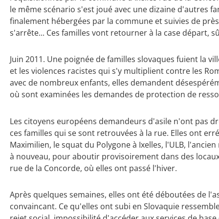
le même scénario s'est joué avec une dizaine d'autres f
finalement hébergées par la commune et suivies de près 
s'arrête... Ces familles vont retourner à la case départ,
Juin 2011.
Une poignée de familles slovaques fuient la vill
et les violences racistes qui s'y multiplient contre les R
avec de nombreux enfants, elles demandent désespérémen
où sont examinées les demandes de protection de resso
Les citoyens européens demandeurs d'asile n'ont pas droit
ces familles qui se sont retrouvées à la rue. Elles ont er
Maximilien, le squat du Polygone à Ixelles, l'ULB, l'ancie
à nouveau, pour aboutir provisoirement dans des locaux
rue de la Concorde, où elles ont passé l'hiver.
Après quelques semaines, elles ont été déboutées de l'asi
convaincant. Ce qu'elles ont subi en Slovaquie ressemble
rejet social, impossibilité d'accéder aux services de base 