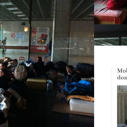
Mob
dom