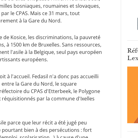
amilles bosniaques, roumaines et slovaques,
par le CPAS. Mais ce 31 mars, tout
 sûrement à la Gare du Nord.
e de Kosice, les discriminations, la pauvreté
oms, à 1500 km de Bruxelles. Sans ressources,
Réf
t l'asile à la Belgique, seul pays européen
Lex
rtissants européens.
 à l'accueil. Fedasil n'a donc pas accueilli
ré entre la Gare du Nord, le square
n réfectoire du CPAS d'Etterbeek, le Polygone
 réquisitionnés par la commune d'Ixelles
le parce que leur récit a été jugé peu
 pourtant bien à des persécutions : fort
(emploi, scolarisation...) à cause d'une