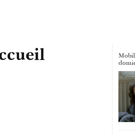
ccueil
Mobili
domici