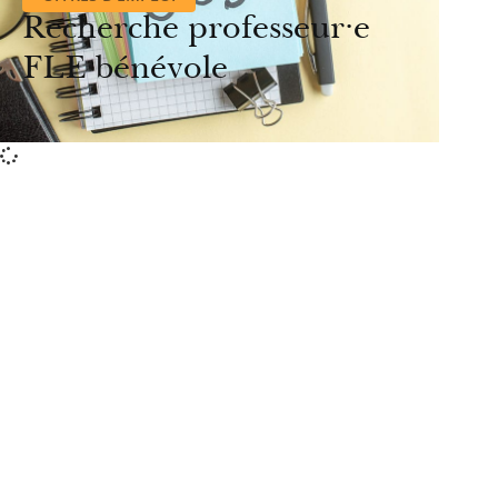
Recherche professeur·e
FLE bénévole