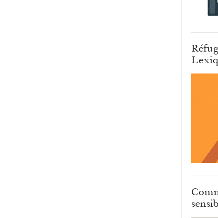
Réfug
Lexiq
Comm
sensib