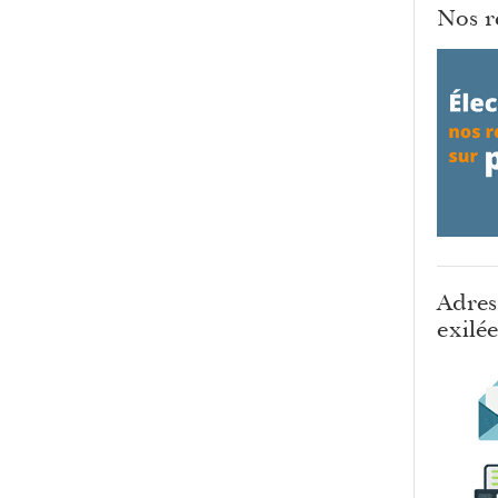
Nos r
Adres
exilé