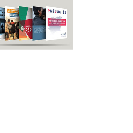
us
S'inscrire