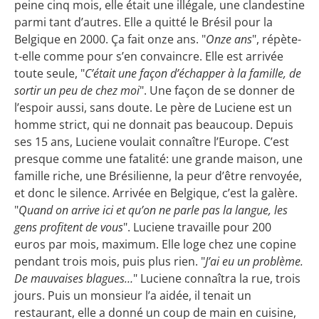
peine cinq mois, elle était une illégale, une clandestine
parmi tant d’autres. Elle a quitté le Brésil pour la
Belgique en 2000. Ça fait onze ans. "
Onze ans
", répète-
t-elle comme pour s’en convaincre. Elle est arrivée
toute seule, "
C’était une façon d’échapper à la famille, de
sortir un peu de chez moi
". Une façon de se donner de
l’espoir aussi, sans doute. Le père de Luciene est un
homme strict, qui ne donnait pas beaucoup. Depuis
ses 15 ans, Luciene voulait connaître l’Europe.
C’est
presque comme une fatalité: une grande maison, une
famille riche, une Brésilienne, la peur d’être renvoyée,
et donc le silence.
Arrivée en Belgique, c’est la galère.
"
Quand on arrive ici et qu’on ne parle pas la langue, les
gens profitent de vous
". Luciene travaille pour 200
euros par mois, maximum. Elle loge chez une copine
pendant trois mois, puis plus rien. "
J’ai eu un problème.
De mauvaises blagues…
" Luciene connaîtra la rue, trois
jours. Puis un monsieur l’a aidée, il tenait un
restaurant, elle a donné un coup de main en cuisine,