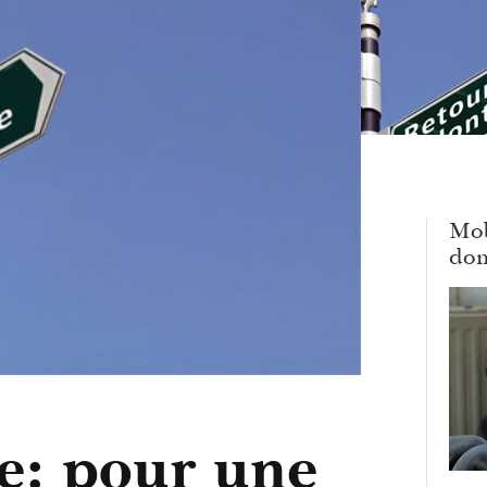
Mob
dom
e: pour une