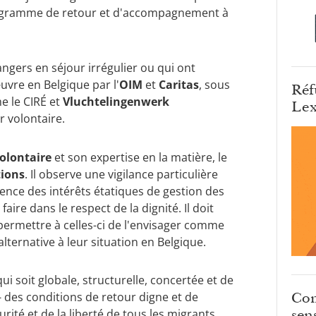
rogramme de retour et d'accompagnement à
angers en séjour irrégulier ou qui ont
uvre en Belgique par l'
OIM
et
Caritas
, sous
Réf
e le CIRÉ et
Vluchtelingenwerk
Lex
r volontaire.
volontaire
et son expertise en la matière, le
tions
. Il observe une vigilance particulière
idence des intérêts étatiques de gestion des
aire dans le respect de la dignité. Il doit
ermettre à celles-ci de l'envisager comme
ternative à leur situation en Belgique.
ui soit globale, structurelle, concertée et de
Com
x - des conditions de retour digne et de
sens
rité et de la liberté de tous les migrants