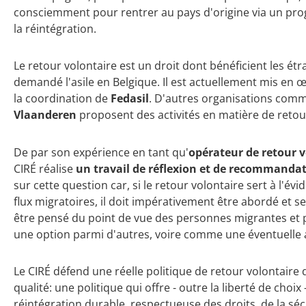
consciemment pour rentrer au pays d'origine via un p
la réintégration.
Le retour volontaire est un droit dont bénéficient les étr
demandé l'asile en Belgique. Il est actuellement mis en œ
la coordination de
Fedasil
. D'autres organisations comm
Vlaanderen
proposent des activités en matière de retou
De par son expérience en tant qu'
opérateur de retour 
CIRÉ réalise
un travail de réflexion et de recommanda
sur cette question car, si le retour volontaire sert à l'év
flux migratoires, il doit impérativement être abordé et se f
être pensé du point de vue des personnes migrantes et p
une option parmi d'autres, voire comme une éventuelle al
Le CIRÉ défend une réelle politique de retour volontaire q
qualité: une politique qui offre - outre la liberté de choi
réintégration durable, respectueuse des droits, de la sécu