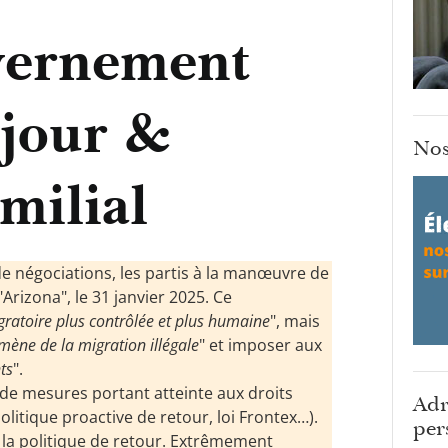
vernement
éjour &
Nos
milial
de négociations, les partis à la manœuvre de
rizona", le 31 janvier 2025. Ce
gratoire plus contrôlée et plus humaine
", mais
mène de la migration illégale
" et imposer aux
ts
".
de mesures portant atteinte aux droits
Adr
itique proactive de retour, loi Frontex…).
per
 la politique de retour. Extrêmement