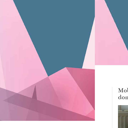
Mob
dom