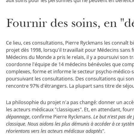
aux soins pour les personnes qui ne peuvent en bénéfici
Fournir des soins, en "
Ce lieu, ces consultations, Pierre Ryckmans les connaît bi
projet dès 1998, lorsqu'il travaillait pour Médecins sans 
Médecins du Monde a pris le relais, il y a poursuivi son t
coordonne l'équipe de 14 médecins bénévoles que compte
complexes, forme et informe le secteur psycho-médico-soc
poursuivant les consultations. Des consultations qui son
rencontre 97% d'étrangers. La plupart sans titre de séjou
La philosophie du projet n'a pas changé: donner un accè
les acteurs médicaux "classiques". Et, en attendant, fourn
dépannage
, confirme Pierre Ryckmans.
Le but n'est pas de
classique. Nous aidons les plus démunis à accéder à ce système
réorientons vers les acteurs médicaux adaptés
".