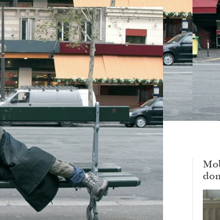
Mob
dom