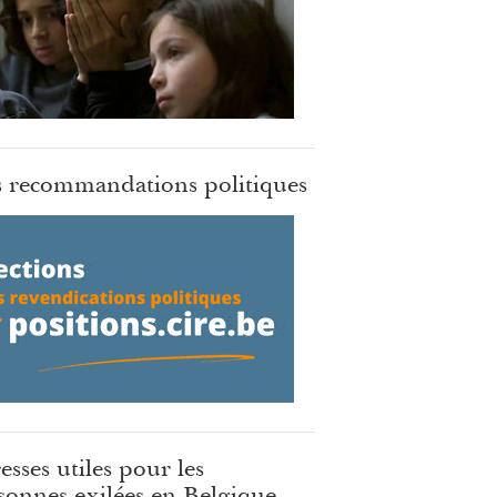
 recommandations politiques
esses utiles pour les
sonnes exilées en Belgique