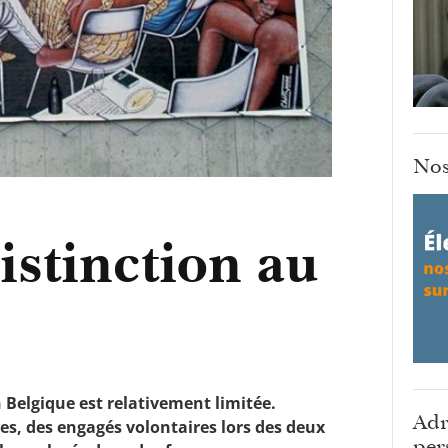
Nos
istinction au
n Belgique est relativement limitée.
Adr
s, des engagés volontaires lors des deux
per