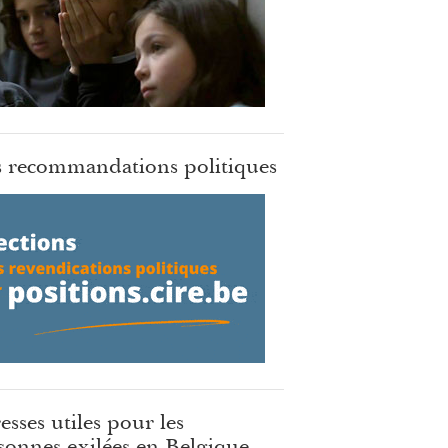
 recommandations politiques
esses utiles pour les
sonnes exilées en Belgique