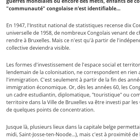
guerres mondiales ou encore des métis, enfants de co
"communauté" congolaise n’est identifiable…
En 1947, l'Institut national de statistiques recense dix C
universelle de 1958, de nombreux Congolais venant de ch
rendre à Bruxelles. Mais ce n'est qu'à partir de l'indépe
collective deviendra visible.
Les formes d'investissement de l'espace social et territor
lendemain de la colonisation, ne correspondent en rien 
l'immigration. C'est seulement à partir de la fin des ann
immigration économique. Or, dès les années 60, les Con
un cadre estudiantin, diplomatique, "touristique" ou co
territoire dans la Ville de Bruxelles va être investi par le
de quelques points de concentration.
Jusque là, plusieurs lieux dans la capitale belge permett
midi, Saint-Josse-ten-Noode...), mais c'est à proximité 