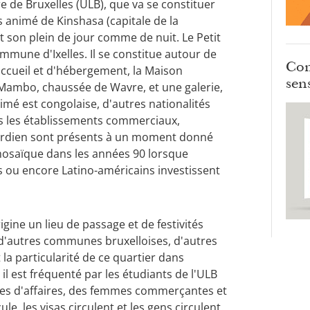
re de Bruxelles (ULB), que va se constituer
 animé de Kinshasa (capitale de la
son plein de jour comme de nuit. Le Petit
mmune d'Ixelles. Il se constitue autour de
Com
'accueil et d'hébergement, la Maison
sens
le Mambo, chaussée de Wavre, et une galerie,
 animé est congolaise, d'autres nationalités
ns les établissements commerciaux,
verdien sont présents à un moment donné
e mosaïque dans les années 90 lorsque
s ou encore Latino-américains investissent
ine un lieu de passage et de festivités
e d'autres communes bruxelloises, d'autres
la particularité de ce quartier dans
 il est fréquenté par les étudiants de l'ULB
mes d'affaires, des femmes commerçantes et
e, les visas circulent et les gens circulent.