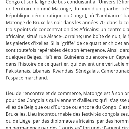
Congo et sur la ligne de bus conduisant à l'Université lib
un territoire nommé Matonge, du nom d'un quartier très
République démocratique du Congo), où "l'ambiance" bat 
Matonge de Bruxelles naît dans les années 70, dans la co
trois points de concentration des Africains: un centre d
africaine, situé rue Alsace-Lorraine; une boîte de nuit, 
les galeries d'Ixelles. Si la "griffe" de ce quartier chic et
sont toutefois repérables dès son émergence. Ainsi, da
quelques Belges, Haïtiens, Guinéens ou encore un Cap
dans l'histoire de ce quartier, qui devient une véritabl
Pakistanais, Libanais, Rwandais, Sénégalais, Camerounai
l'espace marchand.
Lieu de rencontre et de commerce, Matonge est à son orig
pour des Congolais qui viennent d'ailleurs: qu'il s'agiss
villes de Belgique ou d'Europe ou encore du Congo. C'est 
Bruxelles. Lieu incontournable des festivités congolaises,
ou de Liège, par des diplomates africains, par des hom
en permanence par des "touristes" fortunés: l'argent circul