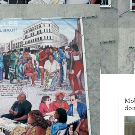
Mob
dom