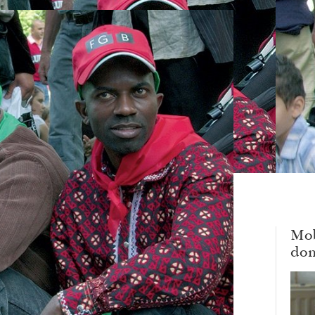
Mob
dom