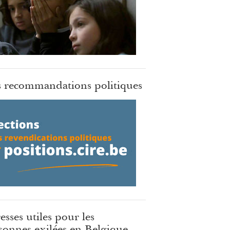
 recommandations politiques
esses utiles pour les
sonnes exilées en Belgique