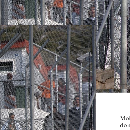
Mob
dom