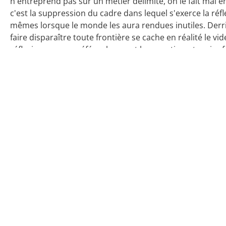
n'entreprend pas sur un métier délimité, on le fait mal en 
c'est la suppression du cadre dans lequel s'exerce la réfl
mêmes lorsque le monde les aura rendues inutiles. Derr
faire disparaître toute frontière se cache en réalité le v
réflexion pour y préférer le pur et bon sentiment, qui re
dimensions de la réalité et préfère le confort onirique d
un monde sans œillères? Le choix risque d'empêcher qu
19 mars 2013
20 septembre 2021