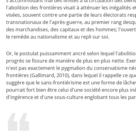
s'accommodant mal des limites à la circulation des bien
l'abolition des frontières visait à atténuer les inégalité
visées, souvent contre une partie de leurs électorats resp
transnationaux de l'après-guerre, au premier rang desqu
des marchandises, des capitaux et des hommes; l'ouvert
le remède au nationalisme et au repli sur soi.
Or, le postulat puissamment ancré selon lequel l'abolitio
progrès se fissure de manière de plus en plus nette. Exem
n'est pas exactement le pygmalion du conservatisme néo
frontières (Gallimard, 2010), dans lequel il rappelle ce que
suggère que le sans-frontiérisme est une forme de lâche
pourrait fort bien être celui d'une société encore plus iné
d'ingérence et d'une sous-culture englobant tous les pa