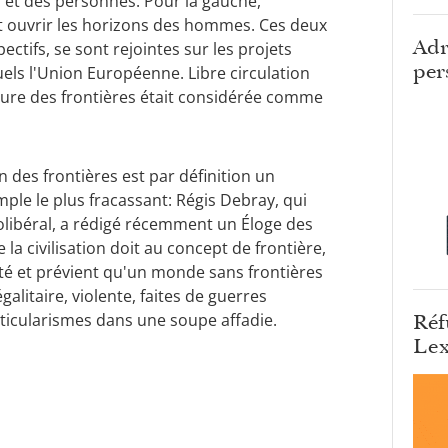
s et des personnes. Pour la gauche,
s et ouvrir les horizons des hommes. Ces deux
Adr
ectifs, se sont rejointes sur les projets
per
els l'Union Européenne. Libre circulation
ure des frontières était considérée comme
n des frontières est par définition un
ple le plus fracassant: Régis Debray, qui
libéral, a rédigé récemment un Éloge des
 la civilisation doit au concept de frontière,
té et prévient qu'un monde sans frontières
galitaire, violente, faites de guerres
rticularismes dans une soupe affadie.
Réf
Lex