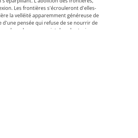
s'éparpillant. L'abolition des frontières,
exion. Les frontières s'écrouleront d'elles-
ière la velléité apparemment généreuse de
ide d'une pensée qui refuse de se nourrir de
fuse de cadrer son projet dans les trois
e l'idéologie. Un monde sans frontières ou
elques bonnes consciences de dormir.
Rejoignez-no