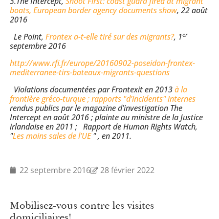
3.The Intercept,
Shoot First: coast guard fired at migrant
boats, European border agency documents show
, 22 août
2016
er
Le Point,
Frontex a-t-elle tiré sur des migrants?
, 1
septembre 2016
http://www.rfi.fr/europe/20160902-poseidon-frontex-
mediterranee-tirs-bateaux-migrants-questions
Violations documentées par Frontexit en 2013
à la
frontière gréco-turque
; rapports "d’incidents" internes
rendus publics par le magazine d’investigation The
Intercept en août 2016 ; plainte au ministre de la Justice
irlandaise en 2011 ; Rapport de Human Rights Watch,
"
Les mains sales de l’UE
" , en 2011.
22 septembre 2016
28 février 2022
Mobilisez-vous contre les visites
domiciliaires!