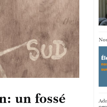
Nos
n: un fossé
Adr
per