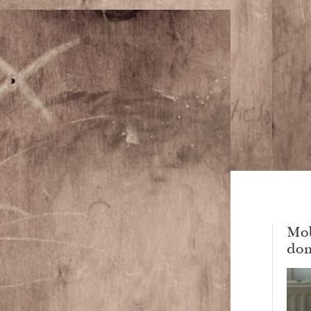
Mob
dom