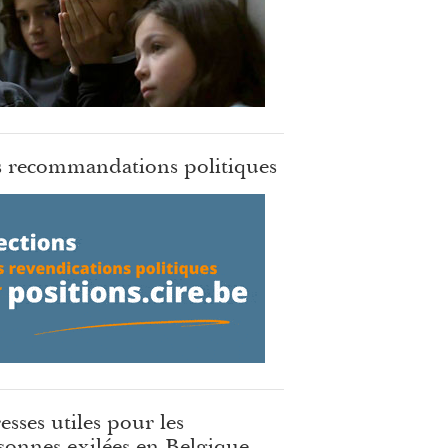
 recommandations politiques
esses utiles pour les
sonnes exilées en Belgique