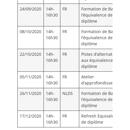
24/09/2020
14h-
FR
Formation de Base :
C
16h30
l’équivalence de
diplôme
08/10/2020
14h-
FR
Formation de Base :
C
16h30
l’équivalence de
diplôme
22/10/2020
14h-
FR
Pistes d’alternatives
C
16h30
aux équivalences de
diplôme
05/11/2020
14h-
FR
Atelier
C
16h30
d’approfondissement
26/11/2020
14h-
NLDS
Formation de Base :
16h30
l’équivalence de
diplôme
17/12/2020
14h-
FR
Refresh Equivalence
C
16h30
de diplôme