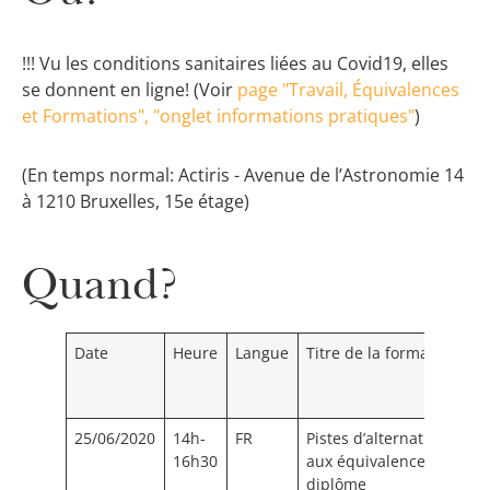
!!! Vu les conditions sanitaires liées au Covid19, elles
se donnent en ligne! (Voir
page "Travail, Équivalences
et Formations", "onglet informations pratiques"
)
(En temps normal: Actiris - Avenue de l’Astronomie 14
à 1210 Bruxelles, 15e étage)
Quand?
Date
Heure
Langue
Titre de la formation
S
d
p
25/06/2020
14h-
FR
Pistes d’alternatives
C
16h30
aux équivalences de
diplôme