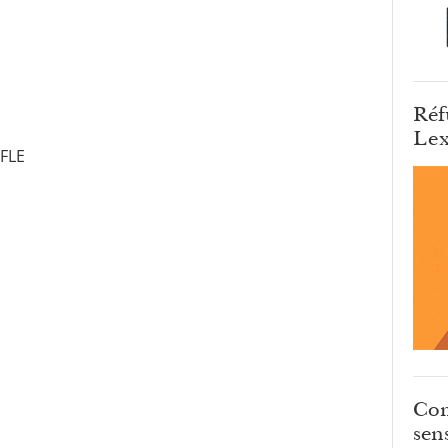
Réf
Lex
 FLE
Com
sens