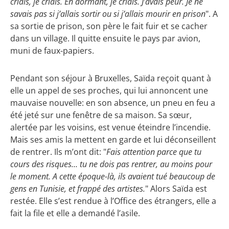
criais, je criais. En dormant, je criais. J’avais peur. Je ne
savais pas si j’allais sortir ou si j’allais mourir en prison
". A
sa sortie de prison, son père le fait fuir et se cacher
dans un village. Il quitte ensuite le pays par avion,
muni de faux-papiers.
Pendant son séjour à Bruxelles, Saïda reçoit quant à
elle un appel de ses proches, qui lui annoncent une
mauvaise nouvelle: en son absence, un pneu en feu a
été jeté sur une fenêtre de sa maison. Sa sœur,
alertée par les voisins, est venue éteindre l’incendie.
Mais ses amis la mettent en garde et lui déconseillent
de rentrer. Ils m’ont dit: "
Fais attention parce que tu
cours des risques… tu ne dois pas rentrer, au moins pour
le moment. A cette époque-là, ils avaient tué beaucoup de
gens en Tunisie, et frappé des artistes.
" Alors Saïda est
restée. Elle s’est rendue à l’Office des étrangers, elle a
fait la file et elle a demandé l’asile.