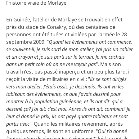
l’histoire vraie de Morlaye.
En Guinée, l’atelier de Morlaye se trouvait en effet
près du stade de Conakry, où des centaines de
personnes ont été tuées et violées par l’armée le 28
septembre 2009. "
Quand les événements ont commencé,
se souvient-il, je suis sorti de mon atelier, j’ai pris un cahier
et un crayon et je suis parti sur le terrain. Je me cachais
dans un petit coin où on ne me voyait pas
". Mais son
travail n’est pas passé inaperçu et un peu plus tard, il
reçoit la visite de militaires en civil: "
Ils se sont dirigés
vers mon atelier. J’étais assis, je dessinais. Ils ont vu les
tableaux des événements, ce que j’avais dessiné pour
montrer à la population guinéenne, et ils ont dit: qui a
dessiné ça? J’ai dit: c’est moi. Après ils ont dit: combien? Je
leur ai donné le prix, ils ont payé quatre tableaux et sont
partis avec
". Quand les militaires reviennent, après
quelques temps, ils sont en uniforme. "
Qui t’a donné
l’autorisation de dessiner les événement?
" lui lancent-ils