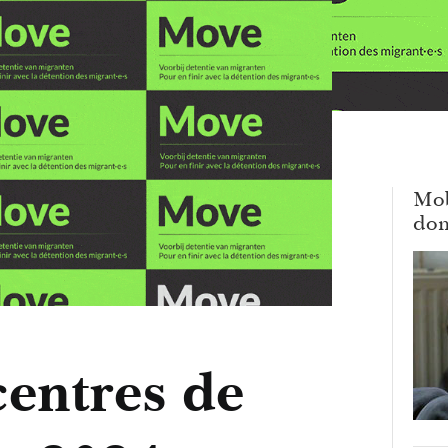
Mob
dom
centres de