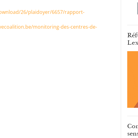
download/26/plaidoyer/6657/rapport-
vecoalition.be/monitoring-des-centres-de-
Réf
Lex
Com
sens