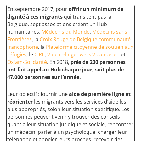
En septembre 2017, pour
offrir un minimum de
dignité à ces migrants
qui transitent pas la
Belgique, sept associations créent un Hub
humanitaires.
Médecins du Monde
,
Médecins sans
Frontières
, la
Croix Rouge de Belgique communauté
francophone
, la
Plateforme citoyenne de soutien aux
réfugiés
, le
CIRE
,
Vluchtelingenwerk Vlaanderen
et
Oxfam-Solidarité
. En 2018,
près de 200 personnes
ont fait appel au Hub chaque jour,
soit plus de
47.000 personnes sur l’année.
Leur objectif : fournir une
aide de première ligne et
réorienter
les migrants vers les services d’aide les
plus appropriés, selon leur situation spécifique. Les
personnes peuvent venir y trouver des conseils
quant à leur situation juridique et sociale, rencontrer
un médecin, parler à un psychologue, charger leur
téléphone et appeler leurs proches, recevoir des