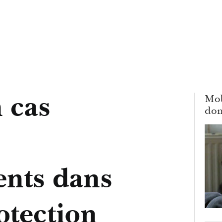
 cas
Mob
dom
nts dans
otection