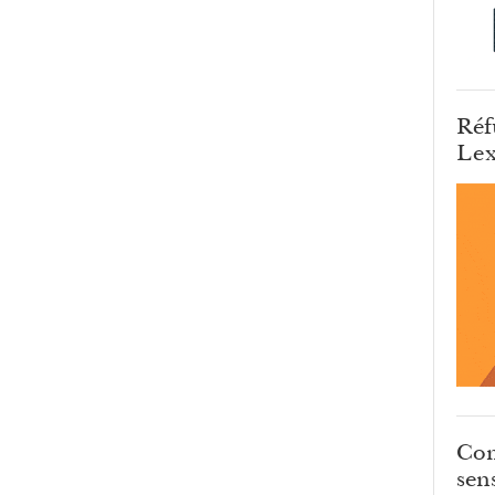
Réf
Lex
Com
sens