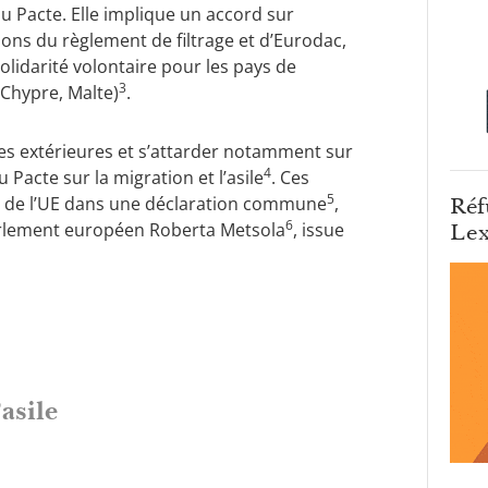
u Pacte. Elle implique un accord sur
ons du règlement de filtrage et d’Eurodac,
olidarité volontaire pour les pays de
3
 Chypre, Malte)
.
res extérieures et s’attarder notamment sur
4
 Pacte sur la migration et l’asile
. Ces
5
s de l’UE dans une déclaration commune
,
Réf
6
Parlement européen Roberta Metsola
, issue
Lex
’asile