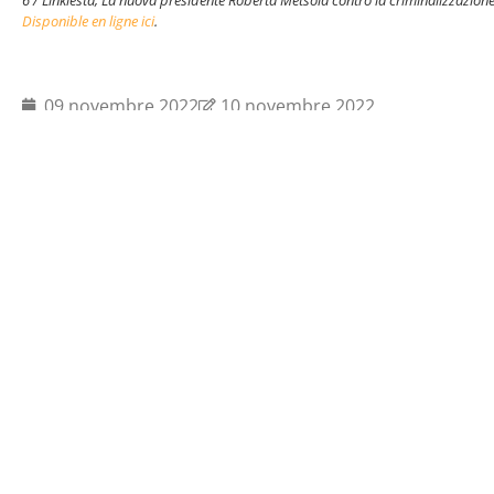
6 / Linkiesta, La nuova presidente Roberta Metsola contro la criminalizzazione
Disponible en ligne ici
.
09 novembre 2022
10 novembre 2022
Actualités
Offres d'emploi
Presse
Mentions légal
Faire un don
Contact