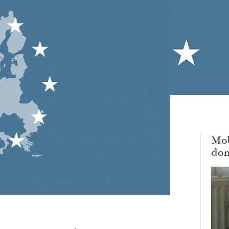
Mob
dom