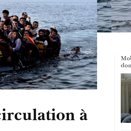
Mob
dom
circulation à