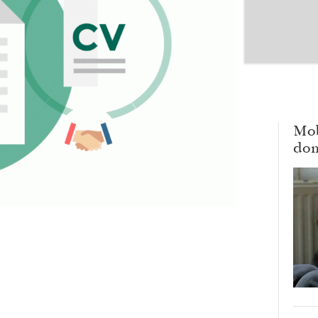
Mob
dom