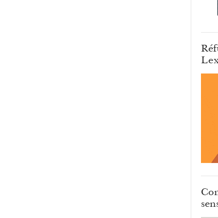
Réf
Lex
Com
sens