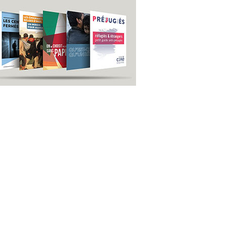
us
S'inscrire