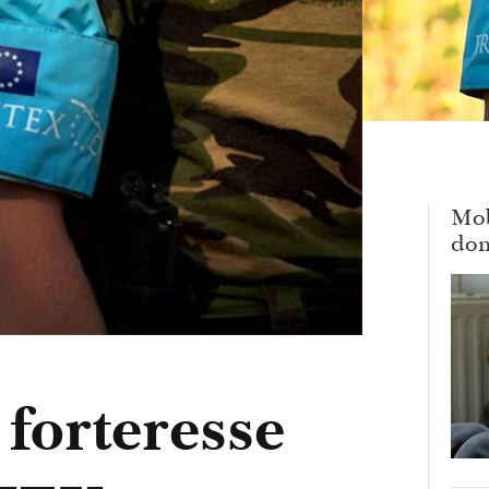
Mob
dom
 forteresse