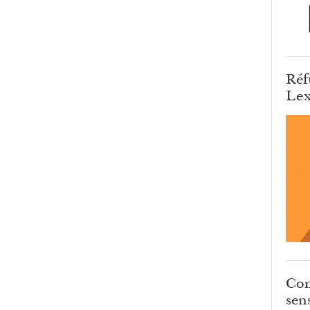
Réf
Lex
Com
sens