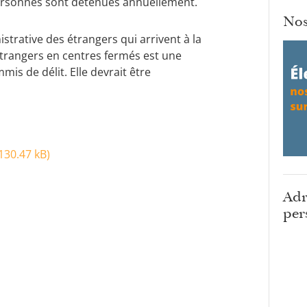
 personnes sont détenues annuellement.
Nos
strative des étrangers qui arrivent à la
étrangers en centres fermés est une
is de délit. Elle devrait être
130.47 kB
)
Adr
per