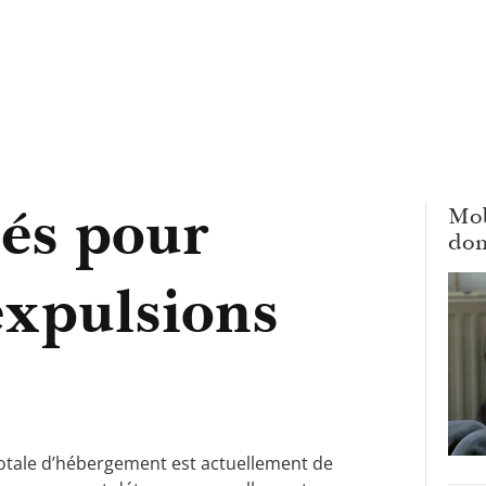
més pour
Mob
dom
 expulsions
totale d’hébergement est actuellement de