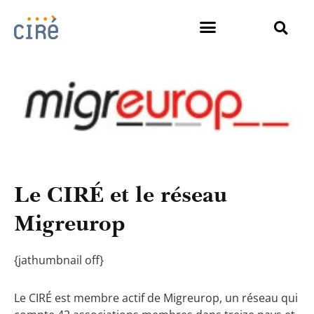
Le CIRÉ et le réseau
Migreurop
{jathumbnail off}
Le CIRÉ est membre actif de Migreurop, un réseau qui