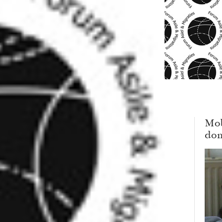
Mob
dom