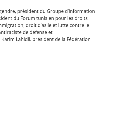
ugendre, président du Groupe d’information
ident du Forum tunisien pour les droits
igration, droit d’asile et lutte contre le
antiraciste de défense et
arim Lahidji, président de la Fédération
s de la coalition Boats4People ; Michel
oits de l’homme; Fred Mawet, Directrice du