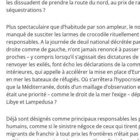
les dissuadent de prendre la route du nord, au prix de ra
séquestrations ?
Plus spectaculaire que d’habitude par son ampleur, le 
manqué de susciter les larmes de crocodile rituellement
responsables. A la journée de deuil national décrétée par 
droite comme de gauche, n’ont jamais renoncé à passer d
proches – y compris lorsqu’il s’agissait des dictatures de
renvoyer les exilés, font écho les déclarations de la co
intérieures, qui appelle à accélérer la mise en place d’Eur
en mer les bateaux de réfugiés. Où s’arrêtera l’hypocrisi
que la Méditerranée, dotés d’un maillage d’observation et 
était une priorité – comme le droit de la mer l’exige – dé
Libye et Lampedusa ?
Déjà sont désignés comme principaux responsables les pa
humains, comme si le sinistre négoce de ceux qui tirent 
migrants de franchir à tout prix les frontières n’était pa