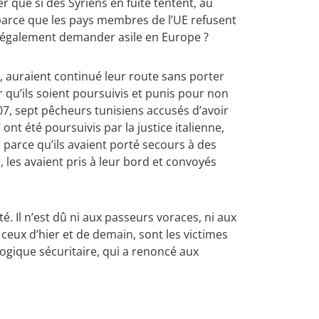
er que si des Syriens en fuite tentent, au
t parce que les pays membres de l’UE refusent
ir légalement demander asile en Europe ?
, auraient continué leur route sans porter
r qu’ils soient poursuivis et punis pour non
7, sept pêcheurs tunisiens accusés d’avoir
" ont été poursuivis par la justice italienne,
 parce qu’ils avaient porté secours à des
 les avaient pris à leur bord et convoyés
é. Il n’est dû ni aux passeurs voraces, ni aux
eux d’hier et de demain, sont les victimes
gique sécuritaire, qui a renoncé aux