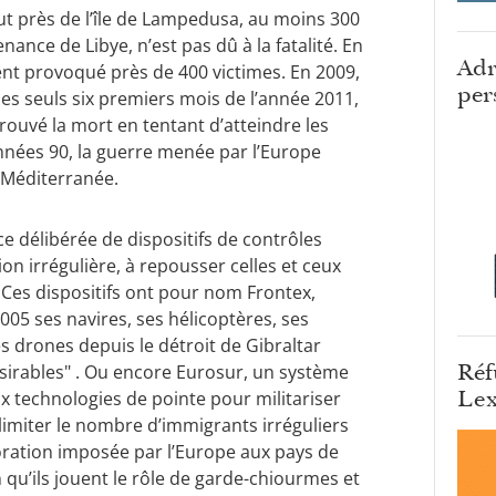
ut près de l’île de Lampedusa, au moins 300
nce de Libye, n’est pas dû à la fatalité. En
Adr
nt provoqué près de 400 victimes. En 2009,
per
les seuls six premiers mois de l’année 2011,
rouvé la mort en tentant d’atteindre les
s années 90, la guerre menée par l’Europe
 Méditerranée.
délibérée de dispositifs de contrôles
ion irrégulière, à repousser celles et ceux
 Ces dispositifs ont pour nom Frontex,
005 ses navires, ses hélicoptères, ses
s drones depuis le détroit de Gibraltar
Réf
ésirables" . Ou encore Eurosur, un système
Lex
ux technologies de pointe pour militariser
limiter le nombre d’immigrants irréguliers
ation imposée par l’Europe aux pays de
n qu’ils jouent le rôle de garde-chiourmes et