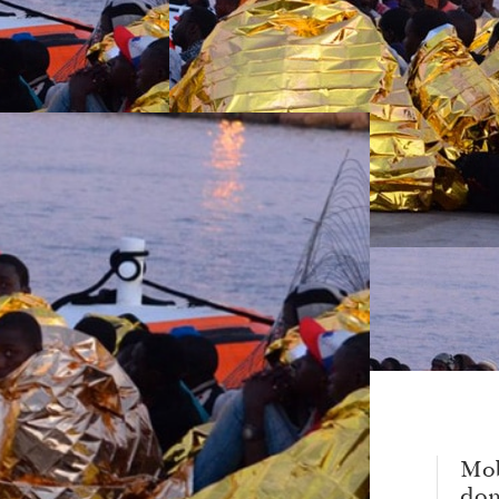
Mob
dom