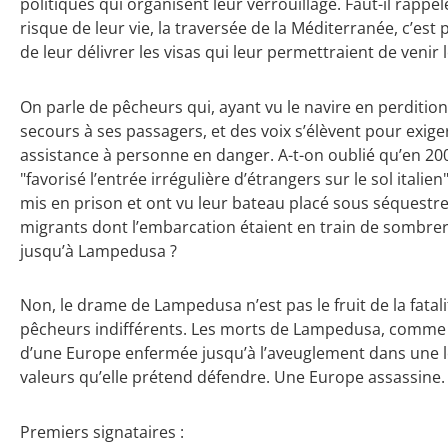
politiques qui organisent leur verrouillage. Faut-il rappel
risque de leur vie, la traversée de la Méditerranée, c’es
de leur délivrer les visas qui leur permettraient de ven
On parle de pêcheurs qui, ayant vu le navire en perdition
secours à ses passagers, et des voix s’élèvent pour exige
assistance à personne en danger. A-t-on oublié qu’en 200
"favorisé l’entrée irrégulière d’étrangers sur le sol italien
mis en prison et ont vu leur bateau placé sous séquestre
migrants dont l’embarcation étaient en train de sombrer,
jusqu’à Lampedusa ?
Non, le drame de Lampedusa n’est pas le fruit de la fatalit
pêcheurs indifférents. Les morts de Lampedusa, comme c
d’une Europe enfermée jusqu’à l’aveuglement dans une lo
valeurs qu’elle prétend défendre. Une Europe assassine.
Premiers signataires :