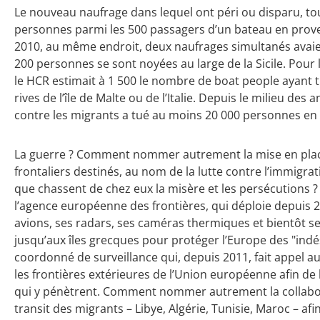
Le nouveau naufrage dans lequel ont péri ou disparu, to
personnes parmi les 500 passagers d’un bateau en provena
2010, au même endroit, deux naufrages simultanés avaie
200 personnes se sont noyées au large de la Sicile. Pour 
le HCR estimait à 1 500 le nombre de boat people ayant t
rives de l’île de Malte ou de l’Italie. Depuis le milieu de
contre les migrants a tué au moins 20 000 personnes en
La guerre ? Comment nommer autrement la mise en place 
frontaliers destinés, au nom de la lutte contre l’immigrat
que chassent de chez eux la misère et les persécutions ?
l’agence européenne des frontières, qui déploie depuis 2
avions, ses radars, ses caméras thermiques et bientôt se
jusqu’aux îles grecques pour protéger l’Europe des "ind
coordonné de surveillance qui, depuis 2011, fait appel a
les frontières extérieures de l’Union européenne afin de 
qui y pénètrent. Comment nommer autrement la collabor
transit des migrants – Libye, Algérie, Tunisie, Maroc – afi