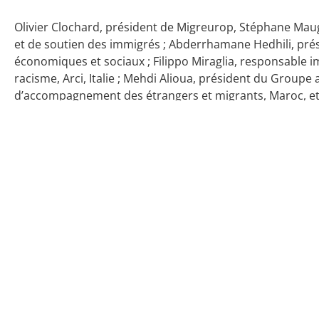
Olivier Clochard, président de Migreurop, Stéphane Ma
et de soutien des immigrés ; Abderrhamane Hedhili, prés
économiques et sociaux ; Filippo Miraglia, responsable imm
racisme, Arci, Italie ; Mehdi Alioua, président du Groupe 
d’accompagnement des étrangers et migrants, Maroc, et K
internationale des ligues des droits de l’homme - membre
Tubiana, président du Réseau euro-méditerranéen des dr
CIRÉ.
07 octobre 2013
11 juin 2020