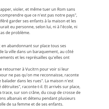
 frapper, violer, et même tuer un Rom sans
rs comprendre que ce n'est pas notre pays",
référé garder ses enfants à la maison et les
 aurait eu personne, selon lui, ni à l'école, ni
 cas de problème.
t en abandonnant sur place tous ses
 de la ville dans un baraquement, au côté
ements et les représailles qu'elles ont
 retourner à Vucitrn pour voir si leur
e pour ne pas qu'on me reconnaisse, raconte
e balader dans les rues". La maison n'est
détruites", raconte-t-il. Et arrivés sur place,
la trace, sur son crâne, du coup de crosse de
iciens albanais et détenu pendant plusieurs
elle de sa femme et de ses enfants.