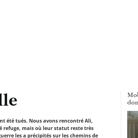
lle
Mob
dom
nt été tués. Nous avons rencontré Ali,
é refuge, mais où leur statut reste très
uerre les a précipités sur les chemins de