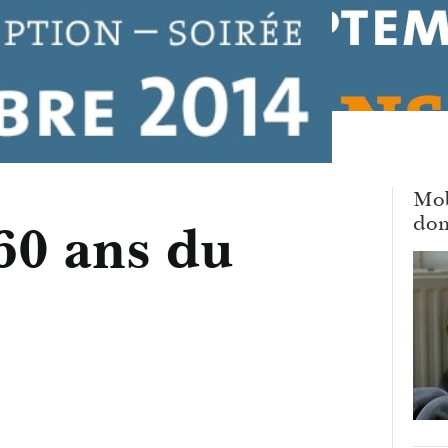
Mob
dom
60 ans du