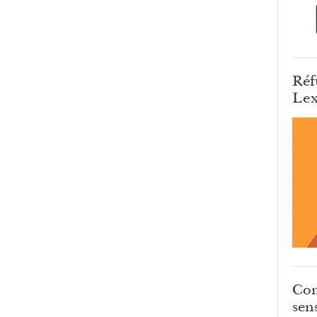
Réf
Lex
Com
sens