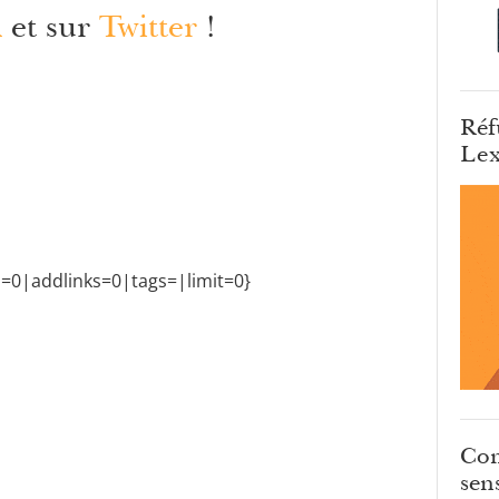
k
et sur
Twitter
!
Réf
Lex
n=0|addlinks=0|tags=|limit=0}
Com
sens