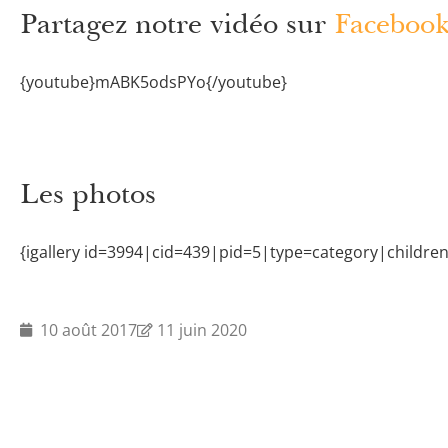
Partagez notre vidéo sur
Faceboo
{youtube}mABK5odsPYo{/youtube}
Les photos
{igallery id=3994|cid=439|pid=5|type=category|childre
10 août 2017
11 juin 2020