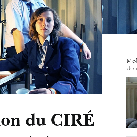
Mob
dom
tion du CIRÉ