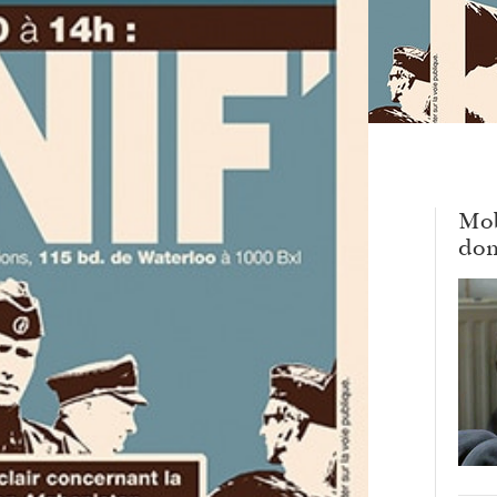
Mob
dom