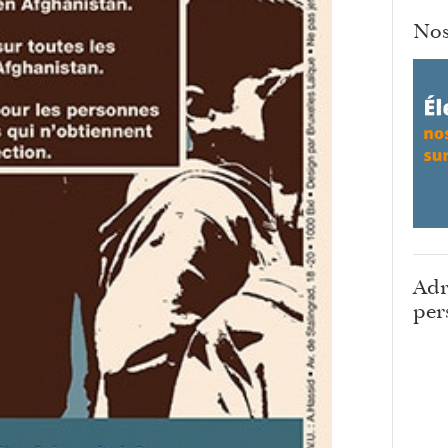
Nos
Adr
per