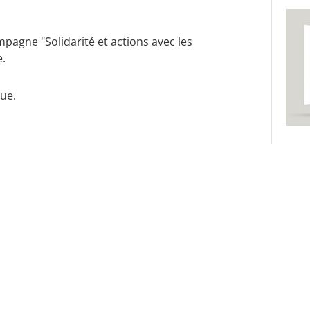
mpagne "Solidarité et actions avec les
e.
que.
Rejoignez-no