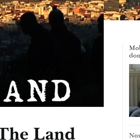
Mob
dom
"The Land
Nos