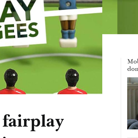
Mob
dom
 fairplay