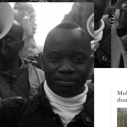
Mob
dom