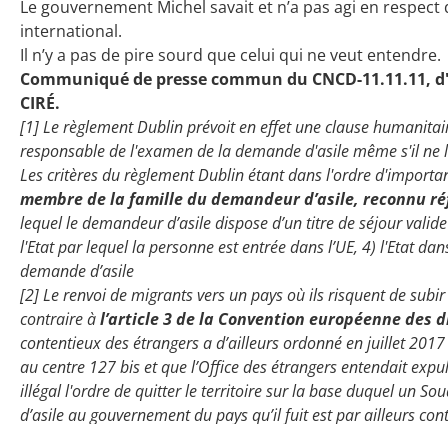
Le gouvernement Michel savait et n’a pas agi en respect 
international.
Il n’y a pas de pire sourd que celui qui ne veut entendre.
Communiqué de presse commun du CNCD-11.11.11, d'A
CIRÉ.
[1] Le règlement Dublin prévoit en effet une clause humanitai
responsable de l'examen de la demande d'asile même s'il ne l'e
Les critères du règlement Dublin étant dans l'ordre d'importa
membre de la famille du demandeur d’asile, reconnu réf
lequel le demandeur d’asile dispose d’un titre de séjour valid
l'Etat par lequel la personne est entrée dans l’UE, 4) l'Etat da
demande d’asile
[2] Le renvoi de migrants vers un pays où ils risquent de sub
contraire à
l’article 3 de la Convention européenne des 
contentieux des étrangers a d’ailleurs ordonné en juillet 201
au centre 127 bis et que l’Office des étrangers entendait exp
illégal l'ordre de quitter le territoire sur la base duquel un 
d’asile au gouvernement du pays qu’il fuit est par ailleurs c
si la demande d’asile a été déposée dans un autre Etat membr