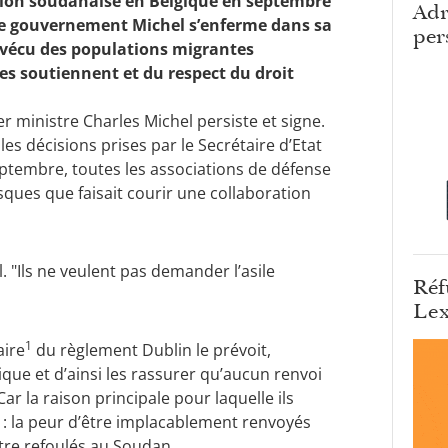
ation soudanaise en Belgique en septembre
Adr
e le gouvernement Michel s’enferme dans sa
per
u vécu des populations migrantes
les soutiennent et du respect du droit
ministre Charles Michel persiste et signe.
 les décisions prises par le Secrétaire d’Etat
septembre, toutes les associations de défense
sques que faisait courir une collaboration
 "Ils ne veulent pas demander l’asile
Réf
Lex
1
aire
du règlement Dublin le prévoit,
que et d’ainsi les rassurer qu’aucun renvoi
 Car la raison principale pour laquelle ils
à : la peur d’être implacablement renvoyés
tre refoulés au Soudan.