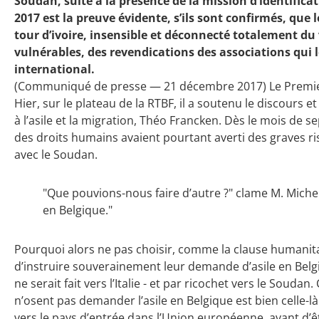
Soudan, suite à la présence de la mission d’identific
2017 est la preuve évidente, s’ils sont confirmés, qu
tour d’ivoire, insensible et déconnecté totalement d
vulnérables, des revendications des associations qui 
international.
(Communiqué de presse — 21 décembre 2017) Le Premier 
Hier, sur le plateau de la RTBF, il a soutenu le discours et
à l’asile et la migration, Théo Francken. Dès le mois de 
des droits humains avaient pourtant averti des graves ri
avec le Soudan.
"Que pouvions-nous faire d’autre ?" clame M. Michel.
en Belgique."
Pourquoi alors ne pas choisir, comme la clause humanit
d’instruire souverainement leur demande d’asile en Belgi
ne serait fait vers l’Italie - et par ricochet vers le Soudan.
n’osent pas demander l’asile en Belgique est bien celle-l
vers le pays d’entrée dans l’Union européenne, avant d’ê