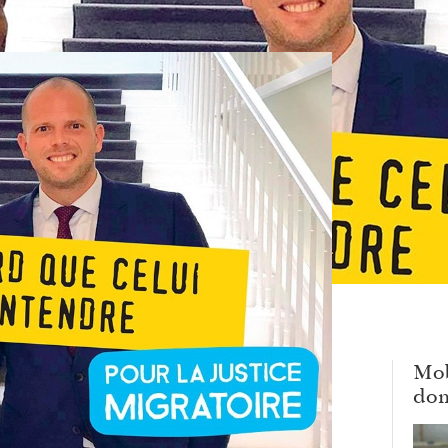
Mob
dom