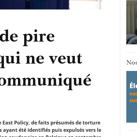
 de pire
qui ne veut
Nos
 Communiqué
e East Policy, de faits présumés de torture
 ayant été identifiés puis expulsés vers le