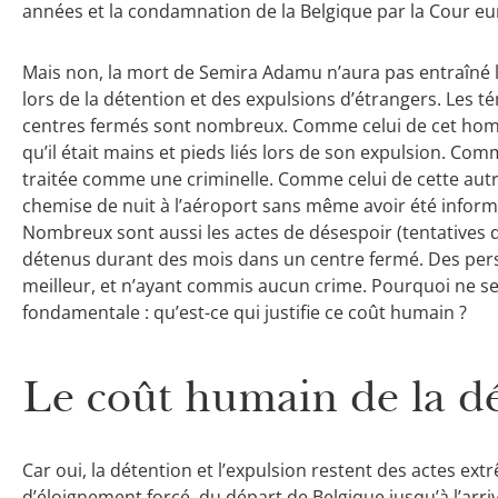
années et la condamnation de la Belgique par la Cour e
Mais non, la mort de Semira Adamu n’aura pas entraîné l
lors de la détention et des expulsions d’étrangers. Les 
centres fermés sont nombreux. Comme celui de cet homm
qu’il était mains et pieds liés lors de son expulsion. C
traitée comme une criminelle. Comme celui de cette au
chemise de nuit à l’aéroport sans même avoir été inform
Nombreux sont aussi les actes de désespoir (tentatives 
détenus durant des mois dans un centre fermé. Des pers
meilleur, et n’ayant commis aucun crime. Pourquoi ne se
fondamentale : qu’est-ce qui justifie ce coût humain ?
Le coût humain de la d
Car oui, la détention et l’expulsion restent des actes ex
d’éloignement forcé, du départ de Belgique jusqu’à l’arriv