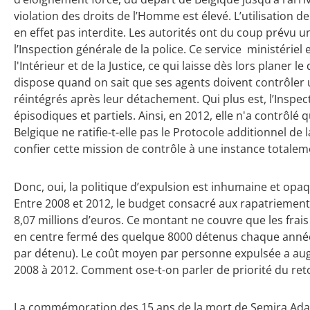
violation des droits de l’Homme est élevé. L’utilisation 
en effet pas interdite. Les autorités ont du coup prévu 
l’Inspection générale de la police. Ce service ministériel 
l'Intérieur et de la Justice, ce qui laisse dès lors planer 
dispose quand on sait que ses agents doivent contrôler u
réintégrés après leur détachement. Qui plus est, l’Inspec
épisodiques et partiels. Ainsi, en 2012, elle n'a contrôlé
Belgique ne ratifie-t-elle pas le Protocole additionnel de 
confier cette mission de contrôle à une instance totale
Donc, oui, la politique d’expulsion est inhumaine et op
Entre 2008 et 2012, le budget consacré aux rapatriements
8,07 millions d’euros. Ce montant ne couvre que les fra
en centre fermé des quelque 8000 détenus chaque année
par détenu). Le coût moyen par personne expulsée a au
2008 à 2012. Comment ose-t-on parler de priorité du ret
La commémoration des 15 ans de la mort de Semira Adam