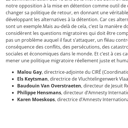
notre opposition à la mise en détention comme outil de c
changer sa politique de retour, en donnant une véritable 
développant les alternatives à la détention. Car ces alte
sont un exemple.Mais au-delà de cela, c’est la manière d
considèrent les questions migratoires qui doit être comp
pas un problème auquel il faut s’attaquer, un fléau contre l
conséquence des conflits, des persécutions, des catastr
sociales et économiques dans le monde. Et c’est à ces cause
mener une politique migratoire réellement juste et huma
Malou Gay
, directrice-adjointe du CIRÉ (Coordinati
Els Keytsman
, directrice de Vluchtelingenwerk Vl
Baudouin Van Overstraeten
, directeur de Jesuit 
Philippe Hensmans
, directeur d’Amnesty Internat
Karen Moeskops
, directrice d’Amnesty Internatio
20 septembre 2013
20 mai 2026