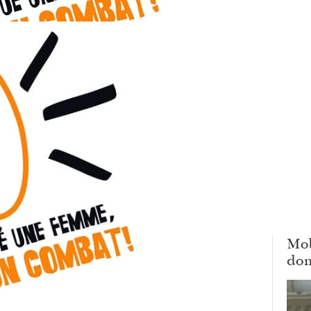
Mob
dom