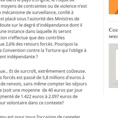
de moyens de contraintes ou de violence n’est
un mécanisme de surveillance, confié à
est placé sous l'autorité des Ministres de
le doute sur le degré d'indépendance dont il
Com
ne instance dans laquelle ils seront
sens
tion n’effectue que des contrôles
 que 2,6% des retours forcés. Pourquoi la
la Convention contre la Torture qui l’oblige à
ment indépendante ?
aque… Et de surcroît, extrêmement coûteuse.
 forcés est passé de 5,8 millions d'euros à
is de renvois, sans même compter les séjours
 (soit une moyenne de 40 euros par jour
gmenté de 1.422 euros à 2.097 euros de
our volontaire dans ce contexte?
u est pour nous l’occasion de rappeler