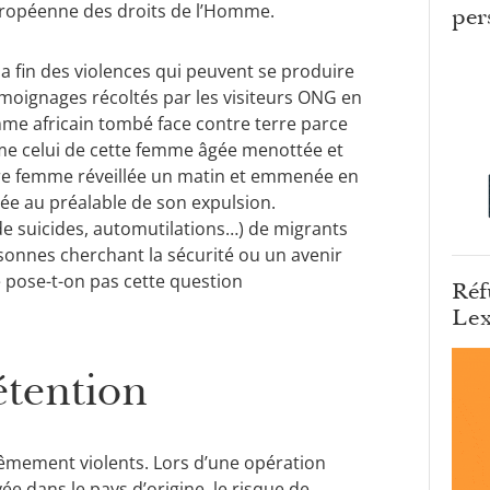
uropéenne des droits de l’Homme.
per
a fin des violences qui peuvent se produire
témoignages récoltés par les visiteurs ONG en
e africain tombé face contre terre parce
omme celui de cette femme âgée menottée et
tre femme réveillée un matin et emmenée en
ée au préalable de son expulsion.
de suicides, automutilations…) de migrants
onnes cherchant la sécurité ou un avenir
 pose-t-on pas cette question
Réf
Lex
étention
trêmement violents. Lors d’une opération
ée dans le pays d’origine, le risque de