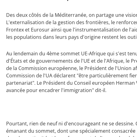
Des deux côtés de la Méditerranée, on partage une vision
L'externalisation de la gestion des frontières, le renfor
Frontex et Eurosur ainsi que l'instrumentalisation de l'a
les populations dans leurs pays d'origine restent les out
Au lendemain du 4ème sommet UE-Afrique qui s'est tenu le
d'États et de gouvernements de l'UE et de l'Afrique, le P
de la Commission européenne, le Président de l'Union afri
Commission de l'UA déclarent "être particulièrement fier
partenariat". Le Président du Conseil européen Herman V
avancée pour encadrer l'immigration" dit-il.
Pourtant, rien de neuf ni d'encourageant ne se dessine. C
émanant du sommet, dont une spécialement consacrée "à la