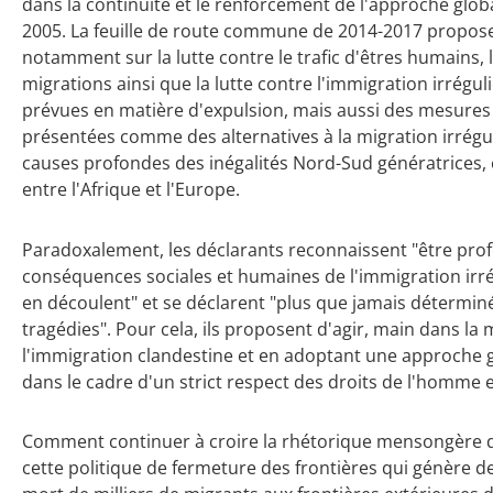
dans la continuité et le renforcement de l'approche glo
2005. La feuille de route commune de 2014-2017 propose
notamment sur la lutte contre le trafic d'êtres humains,
migrations ainsi que la lutte contre l'immigration irréguli
prévues en matière d'expulsion, mais aussi des mesures p
présentées comme des alternatives à la migration irrégu
causes profondes des inégalités Nord-Sud génératrices
entre l'Afrique et l'Europe.
Paradoxalement, les déclarants reconnaissent "être pr
conséquences sociales et humaines de l'immigration irré
en découlent" et se déclarent "plus que jamais déterminés 
tragédies". Pour cela, ils proposent d'agir, main dans la
l'immigration clandestine et en adoptant une approche g
dans le cadre d'un strict respect des droits de l'homme e
Comment continuer à croire la rhétorique mensongère de 
cette politique de fermeture des frontières qui génère de