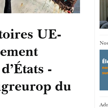
toires UE-
Nos
lement
d’États -
greurop du
Adr