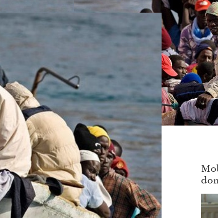
Mob
dom