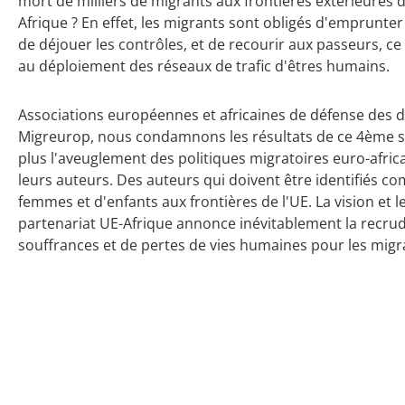
mort de milliers de migrants aux frontières extérieures d
Afrique ? En effet, les migrants sont obligés d'emprunte
de déjouer les contrôles, et de recourir aux passeurs, ce
au déploiement des réseaux de trafic d'êtres humains.
Associations européennes et africaines de défense des 
Migreurop, nous condamnons les résultats de ce 4ème s
plus l'aveuglement des politiques migratoires euro-africai
leurs auteurs. Des auteurs qui doivent être identifiés
femmes et d'enfants aux frontières de l'UE. La vision et l
partenariat UE-Afrique annonce inévitablement la recrud
souffrances et de pertes de vies humaines pour les migr
09 avril 2014
8 juillet 2020