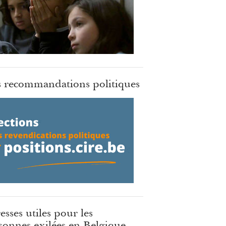
 recommandations politiques
esses utiles pour les
sonnes exilées en Belgique