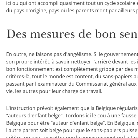
ici ou qui ont accompli quasiment tout un cycle scolaire
du pays d'origine, pays où les parents n'ont par ailleurs p
Des mesures de bon sen
En outre, ne faisons pas d'angélisme. Si le gouvernement
son propre intérêt, à savoir nettoyer l'arriéré devant les 
bon fonctionnement est complètement grippé par des mill
critères-là, tout le monde est content, du sans-papiers a
passant par l'examinateur du Commissariat général aux r
vie, les autres pour leur charge de travail.
L'instruction prévoit également que la Belgique régularis
"auteurs d'enfant belge". Tordons ici le cou à une fausse 
Belgique pour être "auteur d'enfant belge". En Belgique, c
l'autre parent soit belge pour que le sans-papiers puisse
critère, on peut regretter que le gouvernement ne l'ait 