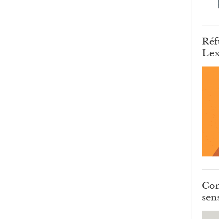
Réf
Lex
Com
sens