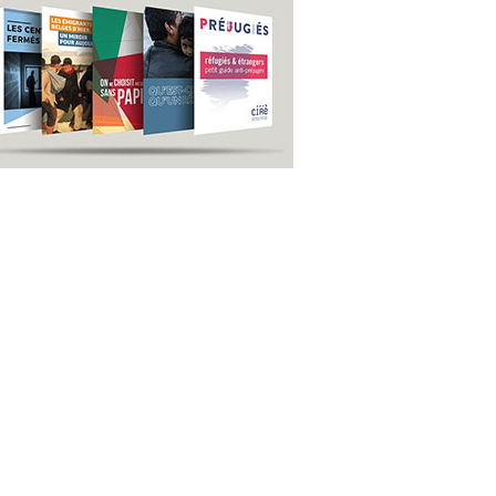
us
S'inscrire
idique
newsletter générale