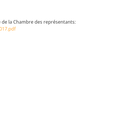
ite de la Chambre des représentants:
017.pdf
Rejoignez-no
es