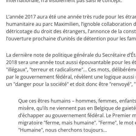
internationale, n’a visiblement pas saisi le concept.
L’année 2017 aura été une année très rude pour les étran
humanitaire au parc Maximilien, l’ignoble collaboration d
détricotage du droit des étrangers, l’annonce de la cons
l’ouverture prochaine d’unités de détention pour les fam
La dernière note de politique générale du Secrétaire d’État
2018 sera une année tout aussi épouvantable pour les ét
"illégaux", "terreur et radicalisme"… Ces mots, délibéré
par le gouvernement fédéral, révèlent une logique aussi
un "danger pour la société" et doit donc être "renvoyé", "
Que ces êtres humains – hommes, femmes, enfants – 
misère, qu’ils ne viennent pas en Belgique de gaiet
d’échapper au gouvernement fédéral. Le Premier mi
migratoire "ferme, mais humaine". "Ferme", le mot e
"Humaine", nous cherchons toujours…