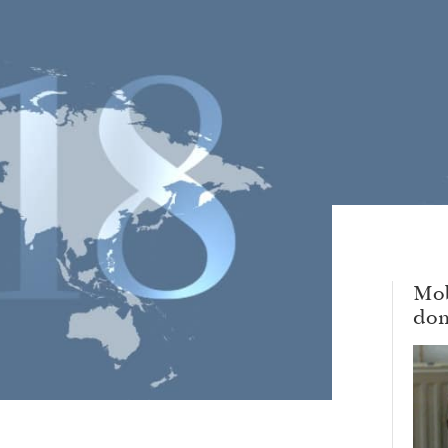
Mob
dom