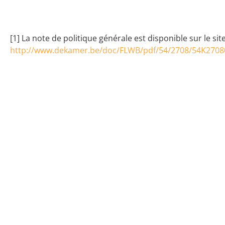
[1] La note de politique générale est disponible sur le s
http://www.dekamer.be/doc/FLWB/pdf/54/2708/54K2708
18 décembre 2017
8 juillet 2020
Actualités
Offres d'emploi
Presse
Mentions légal